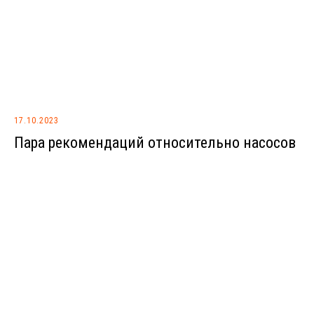
17.10.2023
Пара рекомендаций относительно насосов
© 2022–2026 Александр Баранчиков · Евгения Жидкова пр ДББ Сайклинг
Београд · DBB™ охраняется законом · Тут нет аналитики куки · Отправляя
любые данные, вы соглашаетесь с
политикой приватности
· Если едете с
нами, принимаете
правила